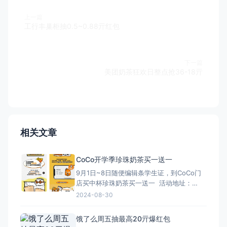
上一篇
工行丰巢柜抽0.5~0.88亓红包
下一篇
美团奶茶狂欢日整点抢36-18亓
相关文章
CoCo开学季珍珠奶茶买一送一
9月1日~8日随便编辑条学生证，到CoCo门
店买中杯珍珠奶茶买一送一 活动地址：
https://4rz.cn/AZ3RlL
2024-08-30
饿了么周五抽最高20亓爆红包